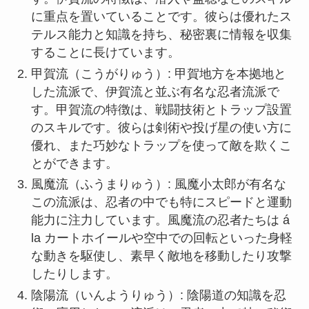
に重点を置いていることです。彼らは優れたス
テルス能力と知識を持ち、秘密裏に情報を収集
することに長けています。
甲賀流（こうがりゅう）: 甲賀地方を本拠地と
した流派で、伊賀流と並ぶ有名な忍者流派で
す。甲賀流の特徴は、戦闘技術とトラップ設置
のスキルです。彼らは剣術や投げ星の使い方に
優れ、また巧妙なトラップを使って敵を欺くこ
とができます。
風魔流（ふうまりゅう）: 風魔小太郎が有名な
この流派は、忍者の中でも特にスピードと運動
能力に注力しています。風魔流の忍者たちは á
la カートホイールや空中での回転といった身軽
な動きを駆使し、素早く敵地を移動したり攻撃
したりします。
陰陽流（いんようりゅう）: 陰陽道の知識を忍