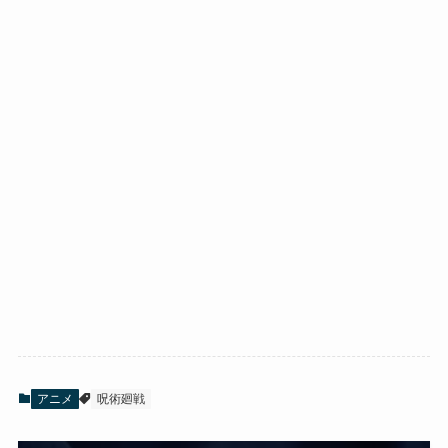
アニメ
呪術廻戦