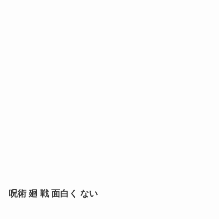
呪術 廻 戦 面白く ない