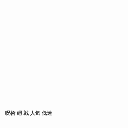
呪術 廻 戦 人気 低迷