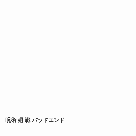
呪術 廻 戦 バッドエンド