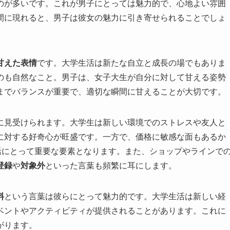
のが多いです。これが男子にとっては魅力的で、心地よい雰囲
間に現れると、男子は彼女の魅力に引き寄せられることでしょ
甘えた表情
です。大学生活は新たな自立と成長の場でもありま
のも自然なこと。男子は、女子大生が自分に対して甘える姿勢
までバランスが重要で、適切な瞬間に甘えることが大切です。
に見受けられます。大学生は新しい環境でのストレスや友人と
に対する好奇心が旺盛です。一方で、価格に敏感な面もあるか
活にとって重要な要素となります。また、ショップやラインで
登録
や
対象外
といった言葉も頻繁に耳にします。
料
という言葉は彼らにとって魅力的です。大学生活は新しい経
ベントやアクティビティが提供されることがあります。これに
がります。