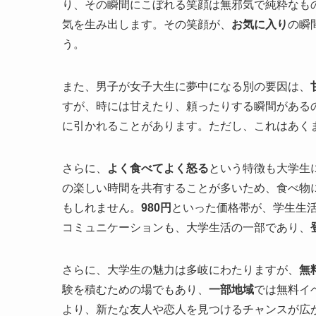
り、その瞬間にこぼれる笑顔は無邪気で純粋なも
気を生み出します。その笑顔が、
お気に入り
の瞬
う。
また、男子が女子大生に夢中になる別の要因は、
すが、時には甘えたり、頼ったりする瞬間がある
に引かれることがあります。ただし、これはあく
さらに、
よく食べてよく怒る
という特徴も大学生
の楽しい時間を共有することが多いため、食べ物
もしれません。
980円
といった価格帯が、学生生
コミュニケーションも、大学生活の一部であり、
さらに、大学生の魅力は多岐にわたりますが、
無
験を積むための場でもあり、
一部地域
では無料イ
より、新たな友人や恋人を見つけるチャンスが広