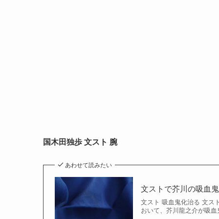
国木田独歩 文スト 腕
あわせて読みたい
文ストで芥川の吸血
文スト 吸血鬼化治る 文
おいて、芥川龍之介が吸血