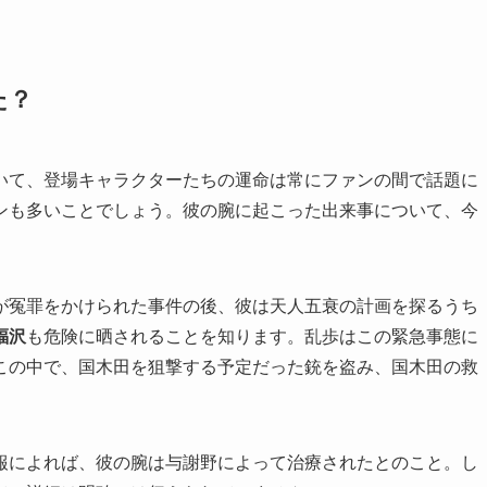
た？
いて、登場キャラクターたちの運命は常にファンの間で話題に
ンも多いことでしょう。彼の腕に起こった出来事について、今
が冤罪をかけられた事件の後、彼は天人五衰の計画を探るうち
福沢
も危険に晒されることを知ります。乱歩はこの緊急事態に
この中で、国木田を狙撃する予定だった銃を盗み、国木田の救
報によれば、彼の腕は与謝野によって治療されたとのこと。し