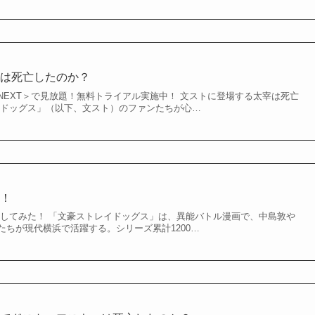
宰は死亡したのか？
NEXT＞で見放題！無料トライアル実施中！ 文ストに登場する太宰は死亡
イドッグス」（以下、文スト）のファンたちが心…
た！
察してみた！ 「文豪ストレイドッグス」は、異能バトル漫画で、中島敦や
たちが現代横浜で活躍する。シリーズ累計1200…