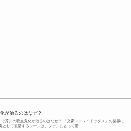
鬼化が治るのはなぜ？
ストで芥川の吸血鬼化が治るのはなぜ？ 「文豪ストレイドッグス」の世界に
鬼として復活するシーンは、ファンにとって驚…