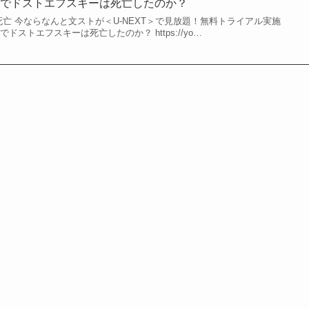
スでドストエフスキーは死亡したのか？
死亡 今ならなんと文ストが＜U-NEXT＞で見放題！無料トライアル実施
ドストエフスキーは死亡したのか？ https://yo…