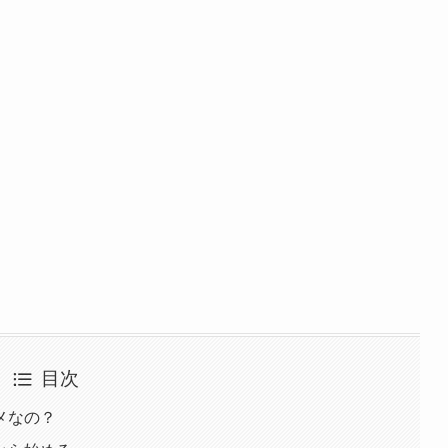
目次
メなの？