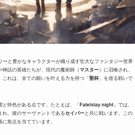
リーと豊かなキャラクターが織り成す壮大なファンタジー世界
や神話の英雄たちが、現代の魔術師（
マスター
）に召喚され、
。これは、全ての願いを叶える力を持つ「
聖杯
」を巡る戦いで
開と特色がある点です。たとえば、「
Fate/stay night
」では、
まれ、彼のサーヴァントである
セイバー
と共に戦います。この
係に焦点を当てています。