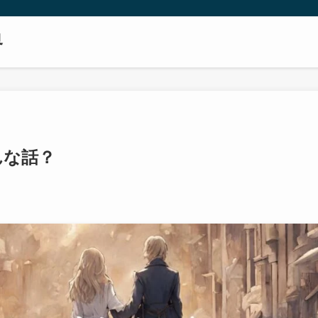
界
んな話？