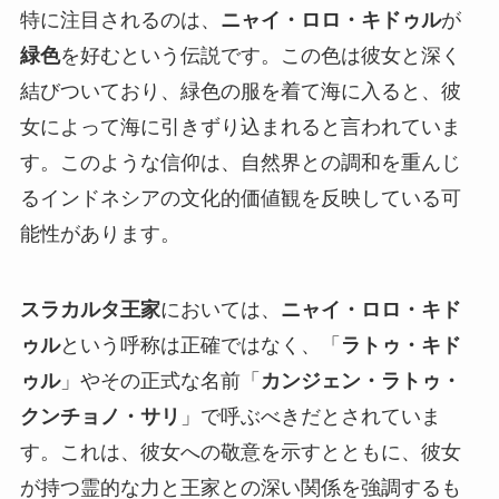
特に注目されるのは、
ニャイ・ロロ・キドゥル
が
緑色
を好むという伝説です。この色は彼女と深く
結びついており、緑色の服を着て海に入ると、彼
女によって海に引きずり込まれると言われていま
す。このような信仰は、自然界との調和を重んじ
るインドネシアの文化的価値観を反映している可
能性があります。
スラカルタ王家
においては、
ニャイ・ロロ・キド
ゥル
という呼称は正確ではなく、「
ラトゥ・キド
ゥル
」やその正式な名前「
カンジェン・ラトゥ・
クンチョノ・サリ
」で呼ぶべきだとされていま
す。これは、彼女への敬意を示すとともに、彼女
が持つ霊的な力と王家との深い関係を強調するも