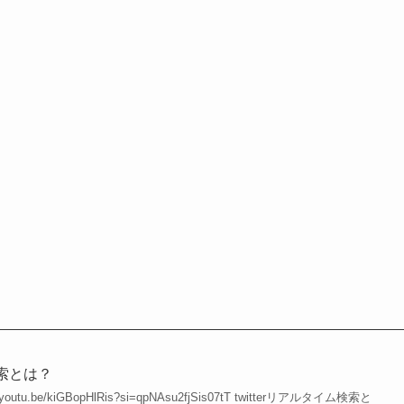
検索とは？
youtu.be/kiGBopHlRis?si=qpNAsu2fjSis07tT twitterリアルタイム検索と