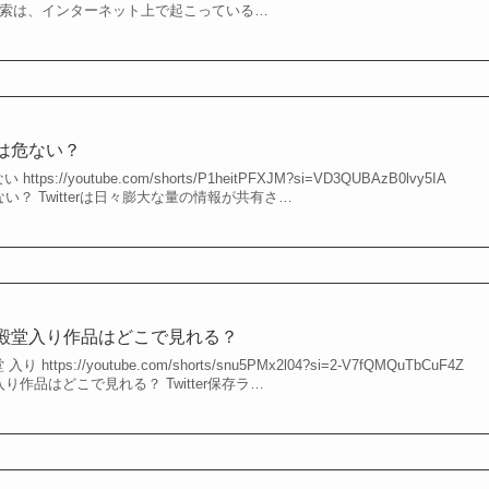
イム検索は、インターネット上で起こっている…
ングは危ない？
ttps://youtube.com/shorts/P1heitPFXJM?si=VD3QUBAzB0lvy5IA
危ない？ Twitterは日々膨大な量の情報が共有さ…
キング殿堂入り作品はどこで見れる？
 https://youtube.com/shorts/snu5PMx2l04?si=2-V7fQMQuTbCuF4Z
堂入り作品はどこで見れる？ Twitter保存ラ…