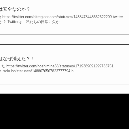
ングは安全なのか？
s://twitter.com/bitregionscom/statuses/1438478448662622209 twitter
 Twitterは、私たちの日常に欠か…
ングはなぜ消えた？！
ps://twitter.com/hoshimina38/statuses/1719389091299733751
neko_sokuho/statuses/1488676567823777794 h…