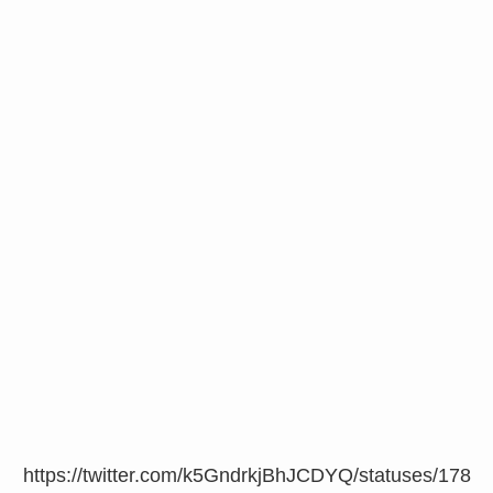
https://twitter.com/k5GndrkjBhJCDYQ/statuses/178